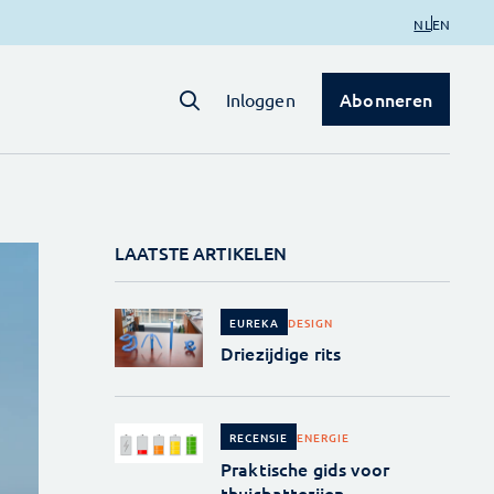
NL
EN
Abonneren
Inloggen
LAATSTE ARTIKELEN
DESIGN
EUREKA
Driezijdige rits
ENERGIE
RECENSIE
Praktische gids voor
thuisbatterijen