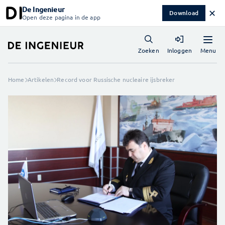
De Ingenieur
✕
Download
Open deze pagina in de app
Menu
Zoeken
Inloggen
Home
Artikelen
Record voor Russische nucleaire ijsbreker