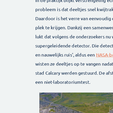
In de praktijk blijkt verstrengeling e
probleem is dat deeltjes snel kwijtrak
Daardoor is het verre van eenvoudig
plek te krijgen. Dankzij een samenwe
lukt dat volgens de onderzoekers nu 
supergeleidende detector. Die detecte
en nauwelijks ruis', aldus een
NASA-be
wisten ze deeltjes op te vangen nada
stad Calcary werden gestuurd. De afs
een niet-laboratoriumtest.