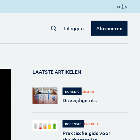
NL
EN
Abonneren
Inloggen
LAATSTE ARTIKELEN
DESIGN
EUREKA
Driezijdige rits
ENERGIE
RECENSIE
Praktische gids voor
thuisbatterijen