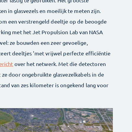
chter lastig te gebruiken. Het grootste
en in glasvezels en moeilijk te meten zijn.
 om een verstrengeld deeltje op de beoogde
rking met het Jet Propulsion Lab van NASA
wel: ze bouwden een zeer gevoelige,
ert deeltjes 'met vrijwel perfecte efficiëntie
richt
over het netwerk. Met die detectoren
t ze door ongebruikte glasvezelkabels in de
tand van zes kilometer is ongekend lang voor