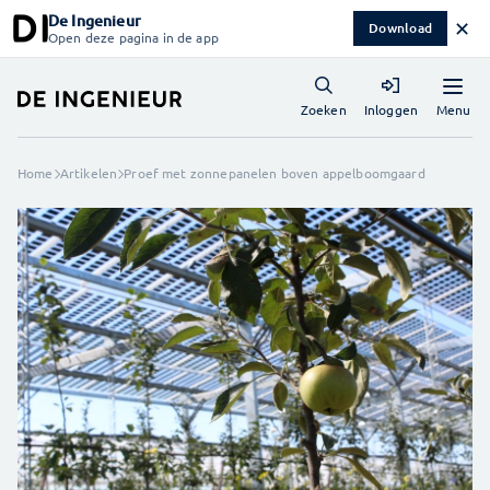
De Ingenieur
✕
Download
Open deze pagina in de app
Menu
Zoeken
Inloggen
Home
Artikelen
Proef met zonnepanelen boven appelboomgaard