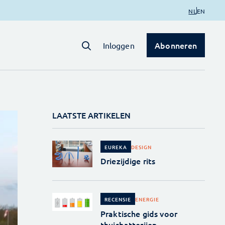
NL
EN
Abonneren
Inloggen
LAATSTE ARTIKELEN
DESIGN
EUREKA
Driezijdige rits
ENERGIE
RECENSIE
Praktische gids voor
thuisbatterijen