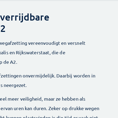
verrijdbare
A2
wegafzetting vereenvoudigt en versnelt
is en Rijkswaterstaat, die de
p de A2.
zettingen onvermijdelijk. Daarbij worden in
es neergezet.
eel meer veiligheid, maar ze hebben als
 ervan uren kan duren. Zeker op drukke wegen
 kunnen plaatsvinden is die tijd er vaak niet.