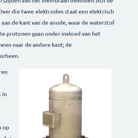
erszijden van het membraan bevinden zich de
Over die twee elektroden staat een elektrisch
 aan de kant van de anode, waar de waterstof
 De protonen gaan onder invloed van het
heen naar de andere kant; de
orheen.
ren
 in
n op