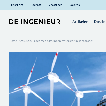
Tijdschrift
Podcast
Vacatures
Colofon
Artikelen
Dossie
Home
Artikelen
Proef met bijmengen waterstof in aardgasnet