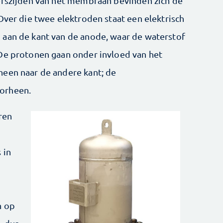
erszijden van het membraan bevinden zich de
Over die twee elektroden staat een elektrisch
 aan de kant van de anode, waar de waterstof
 De protonen gaan onder invloed van het
heen naar de andere kant; de
orheen.
ren
 in
n op