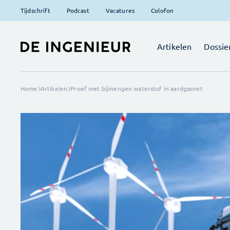
Tijdschrift
Podcast
Vacatures
Colofon
Artikelen
Dossie
Home
Artikelen
Proef met bijmengen waterstof in aardgasnet