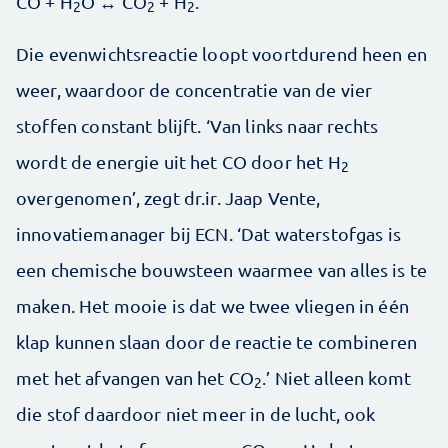
CO + H
O ↔ CO
+ H
.
2
2
2
Die evenwichtsreactie loopt voortdurend heen en
weer, waardoor de concentratie van de vier
stoffen constant blijft. ‘Van links naar rechts
wordt de energie uit het CO door het H
2
overgenomen’, zegt dr.ir. Jaap Vente,
innovatiemanager bij ECN. ‘Dat waterstofgas is
een chemische bouwsteen waarmee van alles is te
maken. Het mooie is dat we twee vliegen in één
klap kunnen slaan door de reactie te combineren
met het afvangen van het CO
.’ Niet alleen komt
2
die stof daardoor niet meer in de lucht, ook