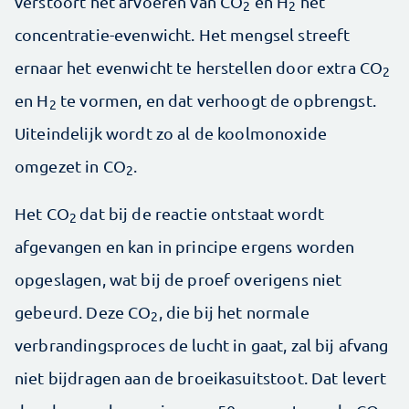
verstoort het afvoeren van CO
en H
het
2
2
concentratie-evenwicht. Het mengsel streeft
ernaar het evenwicht te herstellen door extra CO
2
en H
te vormen, en dat verhoogt de opbrengst.
2
Uiteindelijk wordt zo al de koolmonoxide
omgezet in CO
.
2
Het CO
dat bij de reactie ontstaat wordt
2
afgevangen en kan in principe ergens worden
opgeslagen, wat bij de proef overigens niet
gebeurd. Deze CO
, die bij het normale
2
verbrandingsproces de lucht in gaat, zal bij afvang
niet bijdragen aan de broeikasuitstoot. Dat levert