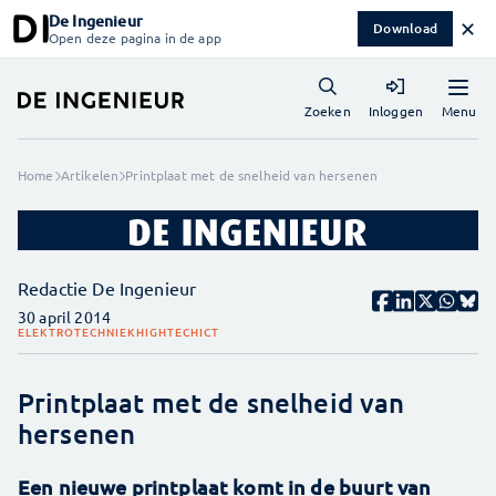
De Ingenieur
✕
Download
Open deze pagina in de app
Menu
Zoeken
Inloggen
Home
Artikelen
Printplaat met de snelheid van hersenen
Redactie De Ingenieur
30 april 2014
ELEKTROTECHNIEK
HIGHTECH
ICT
Printplaat met de snelheid van
hersenen
Een nieuwe printplaat komt in de buurt van