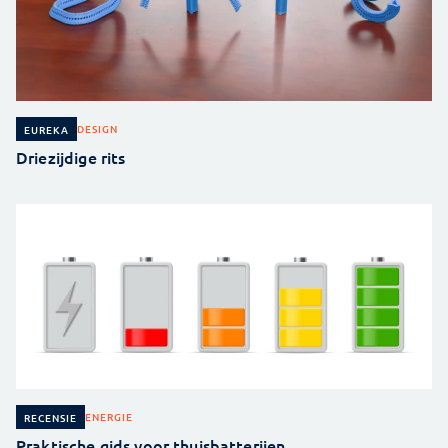
DESIGN
EUREKA
Driezijdige rits
ENERGIE
RECENSIE
Praktische gids voor thuisbatterijen