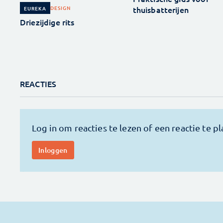
thuisbatterijen
DESIGN
EUREKA
Driezijdige rits
REACTIES