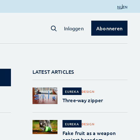
NL
EN
Abonneren
Inloggen
LATEST ARTICLES
DESIGN
EUREKA
Three-way zipper
DESIGN
EUREKA
Fake fruit as a weapon
against boredom