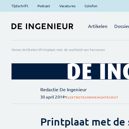
Tijdschrift
Podcast
Vacatures
Colofon
Artikelen
Dossie
Home
Artikelen
Printplaat met de snelheid van hersenen
Redactie De Ingenieur
30 april 2014
ELEKTROTECHNIEK
HIGHTECH
ICT
Printplaat met de