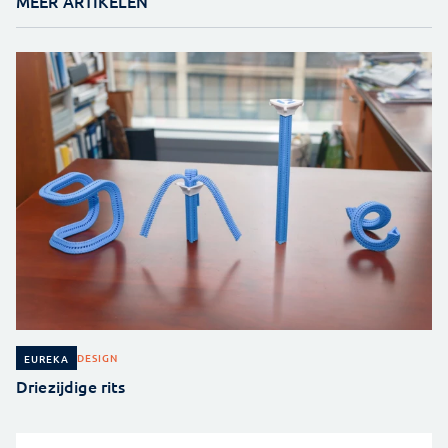
MEER ARTIKELEN
DESIGN
EUREKA
Driezijdige rits