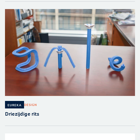
DESIGN
EUREKA
Driezijdige rits