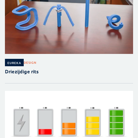
DESIGN
EUREKA
Driezijdige rits