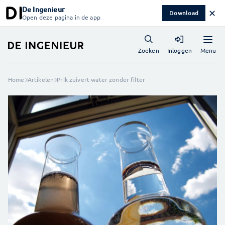
De Ingenieur
✕
Download
Open deze pagina in de app
Menu
Zoeken
Inloggen
Home
Artikelen
Prik zuivert water zonder filter