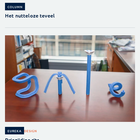
COLUMN
Het nutteloze teveel
DESIGN
EUREKA
Driezijdige rits