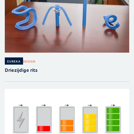
DESIGN
EUREKA
Driezijdige rits