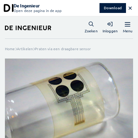
De Ingenieur
✕
Download
Open deze pagina in de app
Menu
Zoeken
Inloggen
Home
Artikelen
Praten via een draagbare sensor