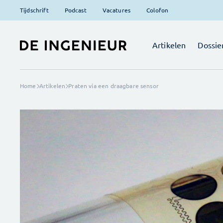
Tijdschrift
Podcast
Vacatures
Colofon
Artikelen
Dossie
Home
Artikelen
Praten via een draagbare sensor