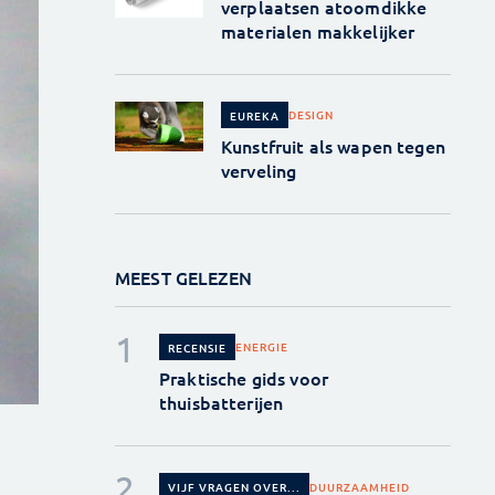
verplaatsen atoomdikke
materialen makkelijker
DESIGN
EUREKA
Kunstfruit als wapen tegen
verveling
MEEST GELEZEN
ENERGIE
RECENSIE
Praktische gids voor
thuisbatterijen
DUURZAAMHEID
VIJF VRAGEN OVER...