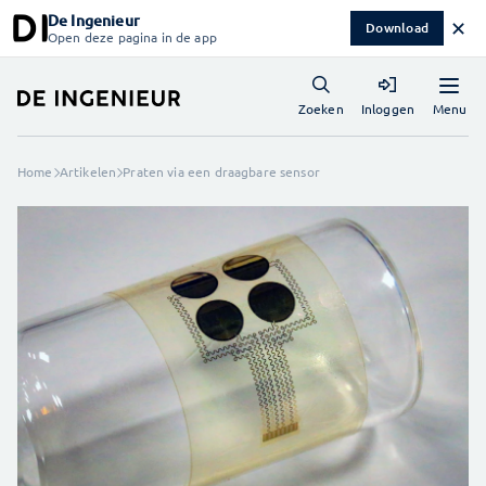
De Ingenieur
✕
Download
Open deze pagina in de app
Menu
Zoeken
Inloggen
Home
Artikelen
Praten via een draagbare sensor