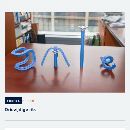
DESIGN
EUREKA
Driezijdige rits