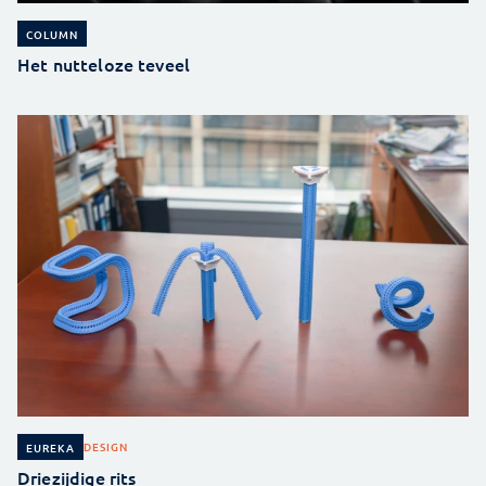
COLUMN
Het nutteloze teveel
DESIGN
EUREKA
Driezijdige rits