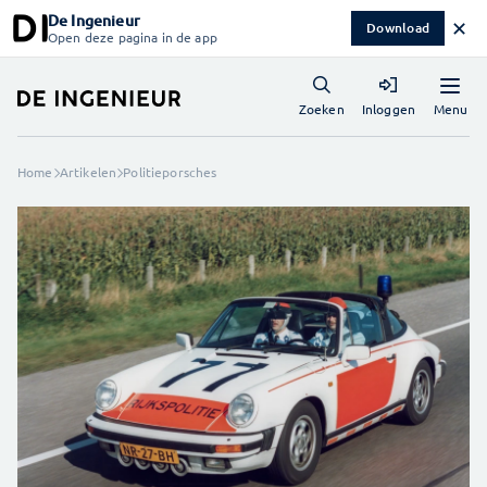
De Ingenieur
✕
Download
Open deze pagina in de app
Menu
Zoeken
Inloggen
Home
Artikelen
Politieporsches