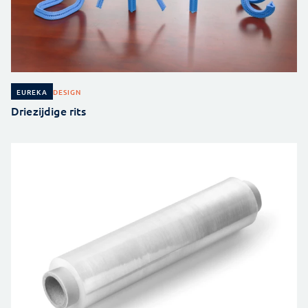
DESIGN
EUREKA
Driezijdige rits