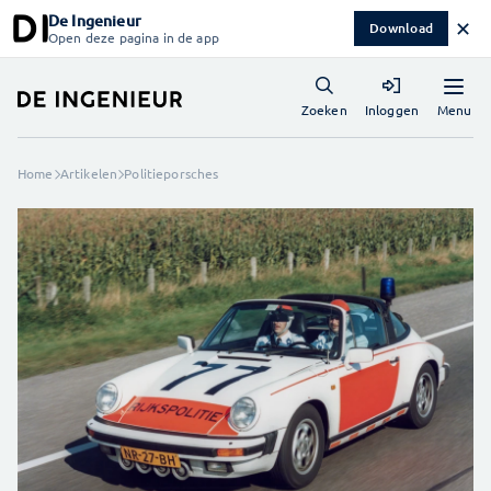
De Ingenieur
✕
Download
Open deze pagina in de app
Menu
Zoeken
Inloggen
Home
Artikelen
Politieporsches