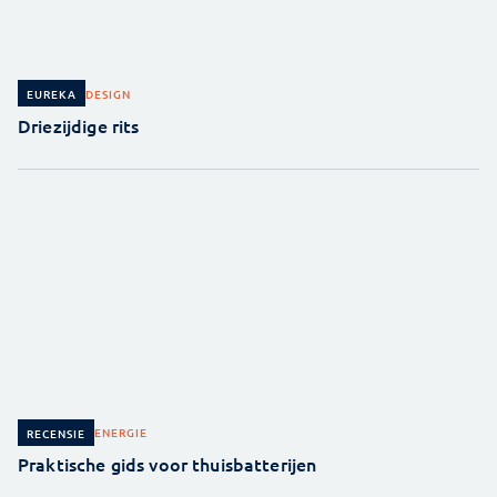
DESIGN
EUREKA
Driezijdige rits
ENERGIE
RECENSIE
Praktische gids voor thuisbatterijen