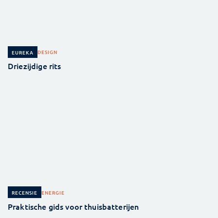
DESIGN
EUREKA
Driezijdige rits
ENERGIE
RECENSIE
Praktische gids voor thuisbatterijen