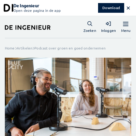
De Ingenieur
✕
Download
Open deze pagina in de app
Menu
Zoeken
Inloggen
Home
Artikelen
Podcast over groen en goed ondernemen