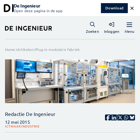
De Ingenieur
✕
Download
Open deze pagina in de app
Menu
Zoeken
Inloggen
Home
Artikelen
Plug-in modulaire fabriek
Redactie De Ingenieur
12 mei 2015
ICT
MAAKINDUSTRIE