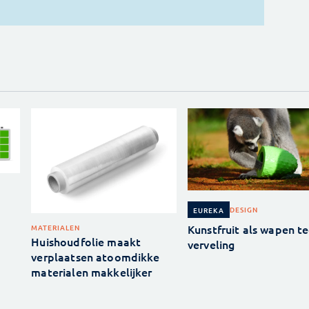
DESIGN
EUREKA
Kunstfruit als wapen t
MATERIALEN
Huishoudfolie maakt
verveling
verplaatsen atoomdikke
materialen makkelijker