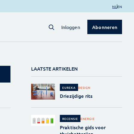
NL
EN
Abonneren
Inloggen
LAATSTE ARTIKELEN
DESIGN
EUREKA
Driezijdige rits
ENERGIE
RECENSIE
Praktische gids voor
thuisbatterijen