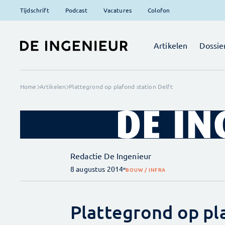
Tijdschrift
Podcast
Vacatures
Colofon
Artikelen
Dossie
Home
Artikelen
Plattegrond op plafond station Delft
Redactie De Ingenieur
8 augustus 2014
BOUW / INFRA
Plattegrond op pl