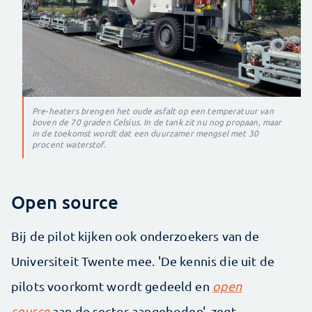
Pre-heaters brengen het oude asfalt op een temperatuur van
boven de 70 graden Celsius. In de tank zit nu nog propaan, maar
in de toekomst wordt dat een duurzamer mengsel met 30
procent waterstof.
Open source
Bij de pilot kijken ook onderzoekers van de
Universiteit Twente mee. 'De kennis die uit de
pilots voorkomt wordt gedeeld en
open
source
aan de sector aangeboden', zegt