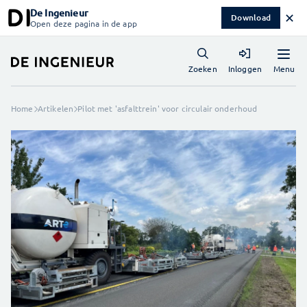
De Ingenieur
✕
Download
Open deze pagina in de app
Menu
Zoeken
Inloggen
Home
Artikelen
Pilot met 'asfalttrein' voor circulair onderhoud