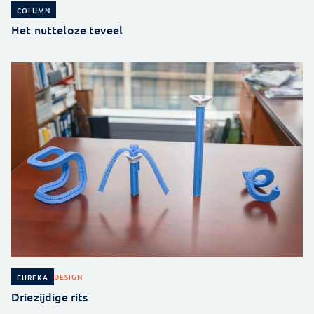
COLUMN
Het nutteloze teveel
DESIGN
EUREKA
Driezijdige rits