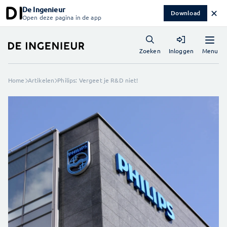
De Ingenieur
✕
Download
Open deze pagina in de app
Menu
Zoeken
Inloggen
Home
Artikelen
Philips: Vergeet je R&D niet!