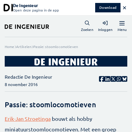
De Ingenieur
✕
Download
Open deze pagina in de app
Menu
Zoeken
Inloggen
Home
Artikelen
Passie: stoomlocomotieven
Redactie De Ingenieur
8 november 2016
Passie: stoomlocomotieven
Erik-Jan Stroe­tinga
bouwt als hobby
miniatuurstoomlocomotieven. Met een groep