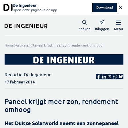
De Ingenieur
✕
Download
Open deze pagina in de app
Menu
Zoeken
Inloggen
Home
Artikelen
Paneel krijgt meer zon, rendement omhoog
Redactie De Ingenieur
17 februari 2014
Paneel krijgt meer zon, rendement
omhoog
Het Duitse Solarworld neemt een zonnepaneel