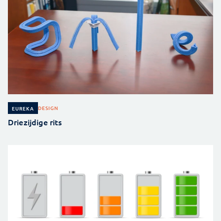
DESIGN
EUREKA
Driezijdige rits