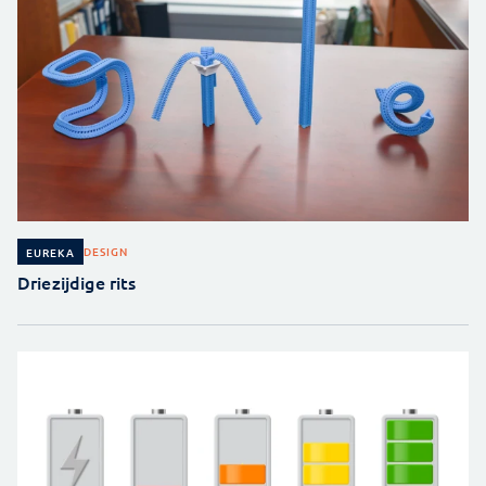
DESIGN
EUREKA
Driezijdige rits