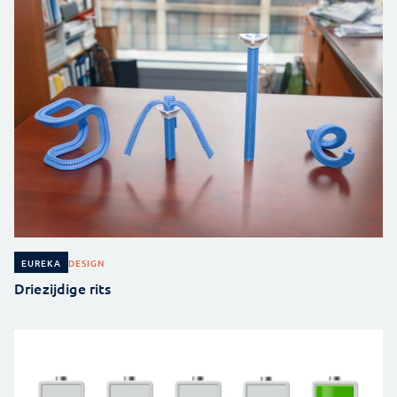
DESIGN
EUREKA
Driezijdige rits