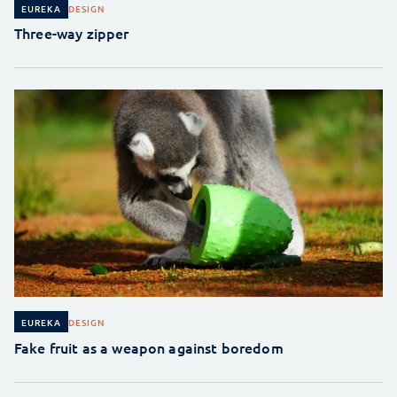
DESIGN
EUREKA
Three-way zipper
DESIGN
EUREKA
Fake fruit as a weapon against boredom