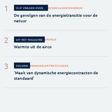
DUURZAAMHEID
ENERGIE
VIJF VRAGEN OVER...
De gevolgen van de energietransitie voor de
natuur
ENERGIE
UIT HET MAGAZINE
Warmte uit de airco
ENERGIE
ELEKTROTECHNIEK
COLUMN
'Maak van dynamische energiecontracten de
standaard'