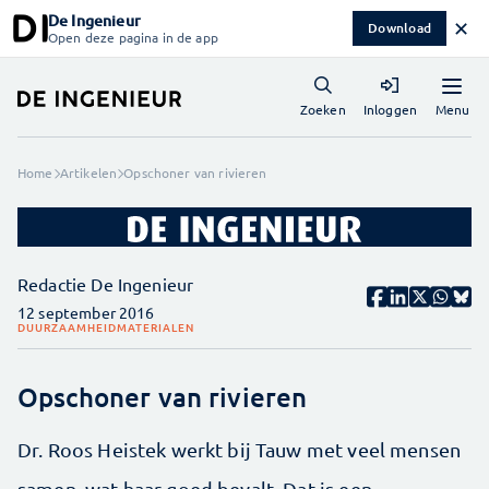
De Ingenieur
✕
Download
Open deze pagina in de app
Menu
Zoeken
Inloggen
Home
Artikelen
Opschoner van rivieren
Redactie De Ingenieur
12 september 2016
DUURZAAMHEID
MATERIALEN
Opschoner van rivieren
Dr. Roos Heistek werkt bij Tauw met veel mensen
samen, wat haar goed bevalt. Dat is een