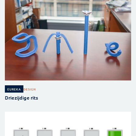
DESIGN
EUREKA
Driezijdige rits