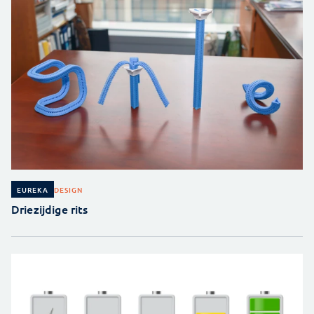
DESIGN
EUREKA
Driezijdige rits