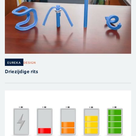
DESIGN
EUREKA
Driezijdige rits