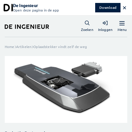
De Ingenieur
✕
Download
Open deze pagina in de app
Menu
Zoeken
Inloggen
Home
Artikelen
Oplaadstekker vindt zelf de weg