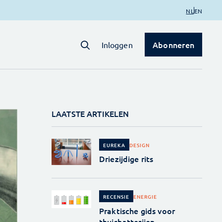
NL
EN
Abonneren
Inloggen
LAATSTE ARTIKELEN
DESIGN
EUREKA
Driezijdige rits
ENERGIE
RECENSIE
Praktische gids voor
thuisbatterijen