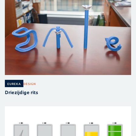
DESIGN
EUREKA
Driezijdige rits