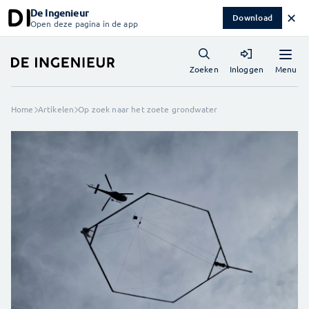
De Ingenieur
✕
Download
Open deze pagina in de app
Menu
Zoeken
Inloggen
Home
Artikelen
Op zoek naar het zoete grondwater