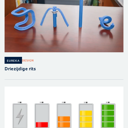
DESIGN
EUREKA
Driezijdige rits