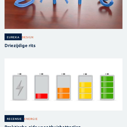
DESIGN
EUREKA
Driezijdige rits
ENERGIE
RECENSIE
Praktische gids voor thuisbatterijen