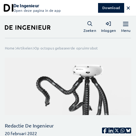
De Ingenieur
✕
Download
Open deze pagina in de app
Menu
Zoeken
Inloggen
Home
Artikelen
Op octopus gebaseerde opruimrobot
Redactie De Ingenieur
20 februari 2022