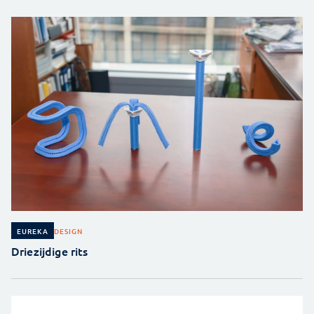
DESIGN
EUREKA
Driezijdige rits