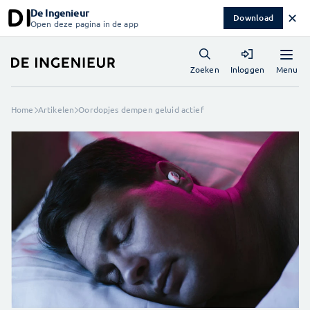
De Ingenieur
✕
Download
Open deze pagina in de app
Menu
Zoeken
Inloggen
Home
Artikelen
Oordopjes dempen geluid actief