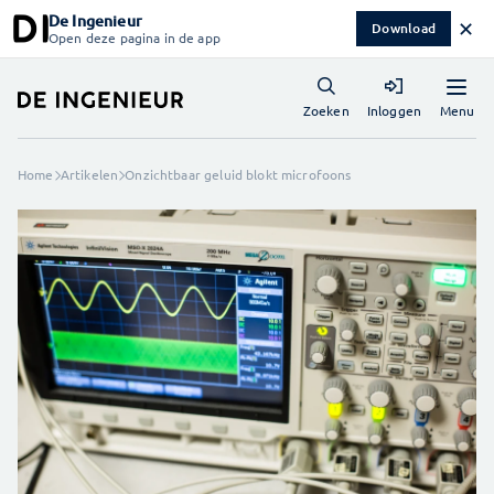
De Ingenieur
✕
Download
Open deze pagina in de app
Menu
Zoeken
Inloggen
Home
Artikelen
Onzichtbaar geluid blokt microfoons