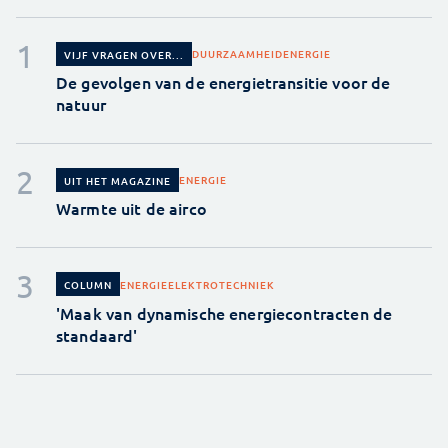
DUURZAAMHEID
ENERGIE
VIJF VRAGEN OVER...
De gevolgen van de energietransitie voor de
natuur
ENERGIE
UIT HET MAGAZINE
Warmte uit de airco
ENERGIE
ELEKTROTECHNIEK
COLUMN
'Maak van dynamische energiecontracten de
standaard'