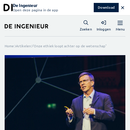
De Ingenieur
✕
Download
Open deze pagina in de app
Menu
Zoeken
Inloggen
Home
Artikelen
‘Onze ethiek loopt achter op de wetenschap’