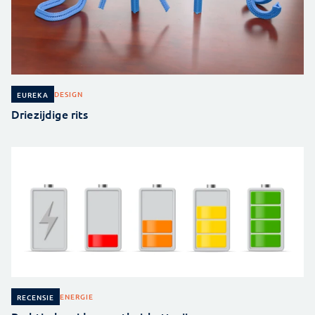
DESIGN
EUREKA
Driezijdige rits
ENERGIE
RECENSIE