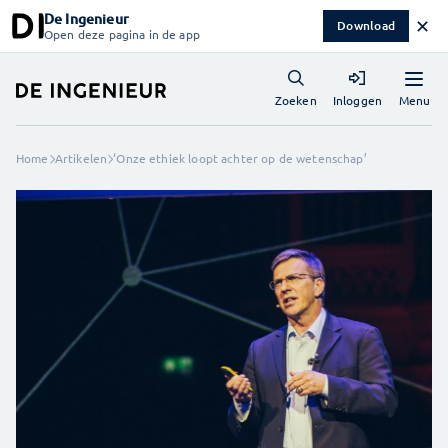
De Ingenieur
✕
Download
Open deze pagina in de app
Menu
Zoeken
Inloggen
Home
Artikelen
‘Onze ethiek loopt achter op de wetenschap’