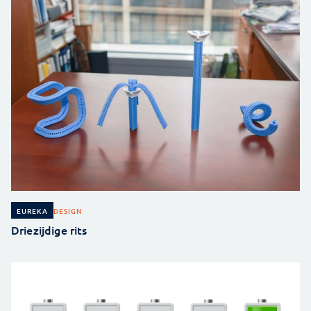
DESIGN
EUREKA
Driezijdige rits