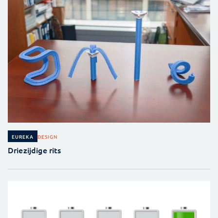
DESIGN
EUREKA
Driezijdige rits