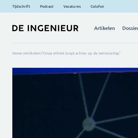
Tijdschrift
Podcast
Vacatures
Colofon
Artikelen
Dossie
Home
Artikelen
‘Onze ethiek loopt achter op de wetenschap’