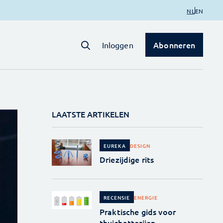
NL
EN
Abonneren
Inloggen
LAATSTE ARTIKELEN
DESIGN
EUREKA
Driezijdige rits
ENERGIE
RECENSIE
Praktische gids voor
thuisbatterijen