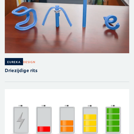
DESIGN
EUREKA
Driezijdige rits