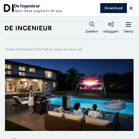
De Ingenieur
✕
Download
Open deze pagina in de app
Menu
Zoeken
Inloggen
Home
Artikelen
Film kijken waar je maar wil