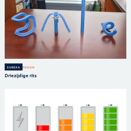
DESIGN
EUREKA
Driezijdige rits