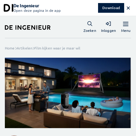
De Ingenieur
✕
Download
Open deze pagina in de app
Menu
Zoeken
Inloggen
Home
Artikelen
Film kijken waar je maar wil