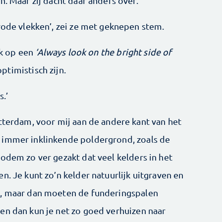
n. Maar zij dacht daar anders over.
rode vlekken’, zei ze met geknepen stem.
 ik op een
‘Always look on the bright side of
optimistisch zijn.
s.’
tterdam, voor mij aan de andere kant van het
 immer inklinkende poldergrond, zoals de
odem zo ver gezakt dat veel kelders in het
n. Je kunt zo’n kelder natuurlijk uitgraven en
n, maar dan moeten de funderingspalen
en dan kun je net zo goed verhuizen naar