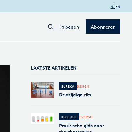
NL
EN
Abonneren
Inloggen
LAATSTE ARTIKELEN
DESIGN
EUREKA
Driezijdige rits
ENERGIE
RECENSIE
Praktische gids voor
thuisbatterijen