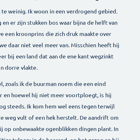
k te weinig. Ik woon in een verdrogend gebied.
 en er zijn stukken bos waar bijna de helft van
 een kroonprins die zich druk maakte over
 we daar niet veel meer van. Misschien heeft hij
er bij een land dat aan de ene kant wegzinkt
n dorre vlakte.
el, zoals ik de buurman noem die een eind
en hoewel hij niet meer voortploegt, is hij
nog steeds. Ik kom hem wel eens tegen terwijl
n de weg vult of een hek herstelt. De aandrift om
hij op onbewaakte ogenblikken dingen plant. In
tjes tulpen: in de bosrand, op het gazon en bij