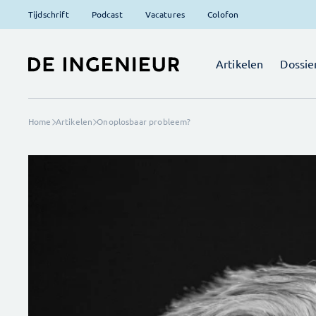
Tijdschrift
Podcast
Vacatures
Colofon
Artikelen
Dossie
Home
Artikelen
Onoplosbaar probleem?