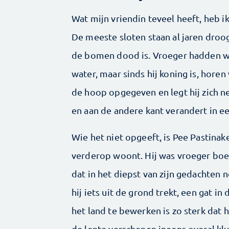
Wat mijn vriendin teveel heeft, heb i
De meeste sloten staan al jaren droog
de bomen dood is. Vroeger hadden we
water, maar sinds hij koning is, horen
de hoop opgegeven en legt hij zich ne
en aan de andere kant verandert in ee
Wie het niet opgeeft, is Pee Pastinak
verderop woont. Hij was vroeger boer 
dat in het diepst van zijn gedachten 
hij iets uit de grond trekt, een gat i
het land te bewerken is zo sterk dat 
de lente verschenen ineens overal klui