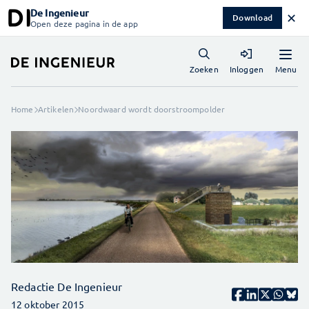
De Ingenieur
✕
Download
Open deze pagina in de app
Menu
Zoeken
Inloggen
Home
Artikelen
Noordwaard wordt doorstroompolder
Redactie De Ingenieur
12 oktober 2015