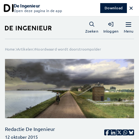
De Ingenieur
✕
Download
Open deze pagina in de app
Menu
Zoeken
Inloggen
Home
Artikelen
Noordwaard wordt doorstroompolder
Redactie De Ingenieur
12 oktober 2015