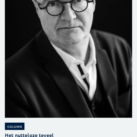
COLUMN
Het nutteloze teveel