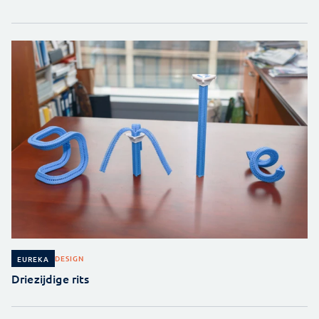
DESIGN
EUREKA
Driezijdige rits