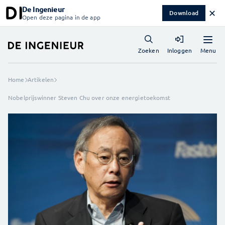
De Ingenieur
✕
Download
Open deze pagina in de app
Menu
Zoeken
Inloggen
Home
Artikelen
Nobelprijswinner Steven Chu over onze energietoekomst