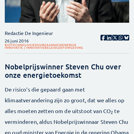
Redactie De Ingenieur
26 juni 2016
BIOTECHNOLOGIE
DUURZAAMHEID
ENERGIE
INNOVATIE / INNOVATIEBELEID
LEEFOMGEVING
Nobelprijswinner Steven Chu over
onze energietoekomst
De risico’s die gepaard gaan met
klimaatverandering zijn zo groot, dat we alles op
alles moeten zetten om de uitstoot van CO
te
2
verminderen, aldus Nobelprijswinnaar Steven Chu
en oud-minister van Energie in de regering Obama