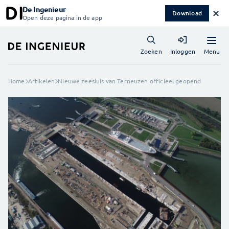
De Ingenieur
✕
Download
Open deze pagina in de app
Menu
Zoeken
Inloggen
Home
Artikelen
Nieuwe zeesluis van Terneuzen officieel geopend