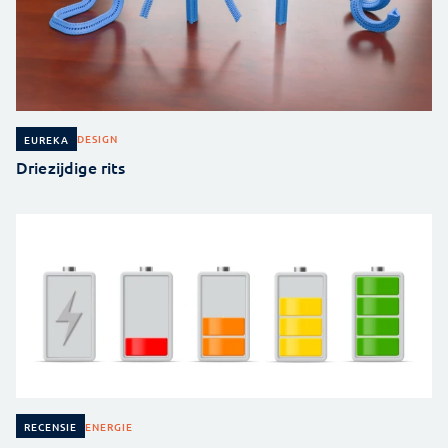
DESIGN
EUREKA
Driezijdige rits
ENERGIE
RECENSIE