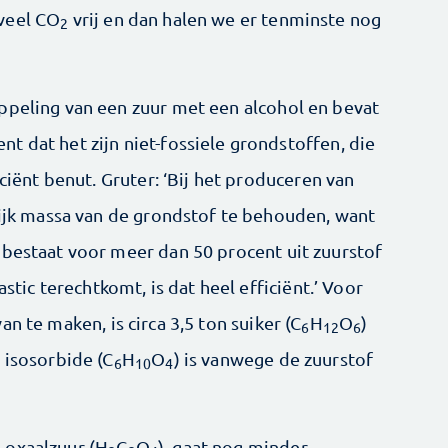
veel CO
vrij en dan halen we er tenminste nog
2
ppeling van een zuur met een alcohol en bevat
t dat het zijn niet-fossiele grondstoffen, die
iciënt benut. Gruter: ‘Bij het produceren van
elijk massa van de grondstof te behouden, want
 bestaat voor meer dan 50 procent uit zuurstof
astic terechtkomt, is dat heel efficiënt.’ Voor
an te maken, is circa 3,5 ton suiker (C
H
O
)
6
12
6
 isosorbide (C
H
O
) is vanwege de zuurstof
6
10
4
 oxaalzuur (H
C
O
), gaat nog minder