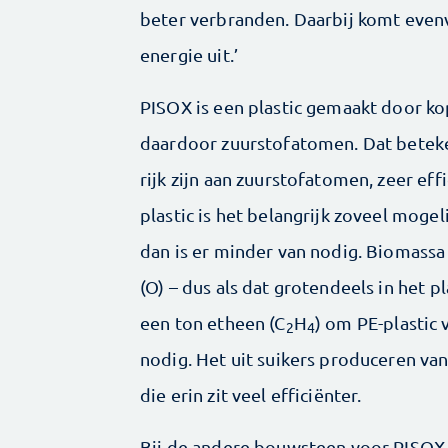
beter verbranden. Daarbij komt even
energie uit.’
PISOX is een plastic gemaakt door ko
daardoor zuurstofatomen. Dat beteken
rijk zijn aan zuurstofatomen, zeer eff
plastic is het belangrijk zoveel mog
dan is er minder van nodig. Biomassa
(O) – dus als dat grotendeels in het pl
een ton etheen (C
H
) om PE-plastic v
2
4
nodig. Het uit suikers produceren van
die erin zit veel efficiënter.
Bij de andere bouwsteen voor PISOX,