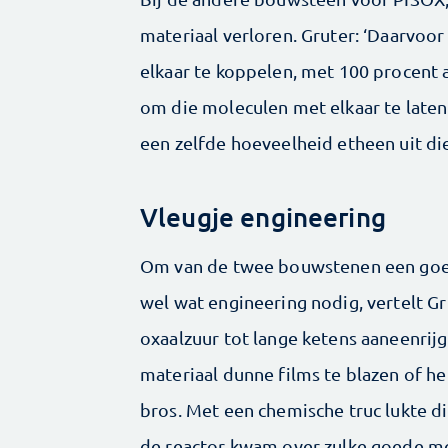
materiaal verloren. Gruter: ‘Daarvoo
elkaar te koppelen, met 100 procent a
om die moleculen met elkaar te laten
een zelfde hoeveelheid etheen uit di
Vleugje engineering
Om van de twee bouwstenen een goed
wel wat engineering nodig, vertelt Gr
oxaalzuur tot lange ketens aaneenrijg
materiaal dunne films te blazen of he
bros. Met een chemische truc lukte di
de reactor kwam over zulke goede me