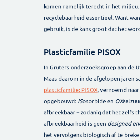
komen namelijk terecht in het milieu
recyclebaarheid essentieel. Want wan
gebruik, is de kans groot dat het wor
Plasticfamilie PISOX
In Gruters onderzoeksgroep aan de 
Maas daarom in de afgelopen jaren 
plasticfamilie: PISOX
, vernoemd naar
opgebouwd:
IS
osorbide en
OX
aalzuu
afbreekbaar – zodanig dat het zelfs t
afbreekbaarheid is geen
designed end
het vervolgens biologisch af te brek