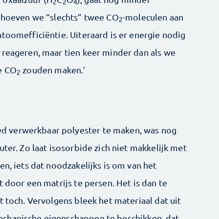
2
2
4
r hoeven we “slechts” twee CO
-moleculen aan
2
toomefficiëntie. Uiteraard is er energie nodig
 reageren, maar tien keer minder dan als we
e CO
zouden maken.’
2
 verwerkbaar polyester te maken, was nog
uter. Zo laat isosorbide zich niet makkelijk met
en, iets dat noodzakelijks is om van het
t door een matrijs te persen. Het is dan te
t toch. Vervolgens bleek het materiaal dat uit
chanische eigenschappen te beschikken, dat