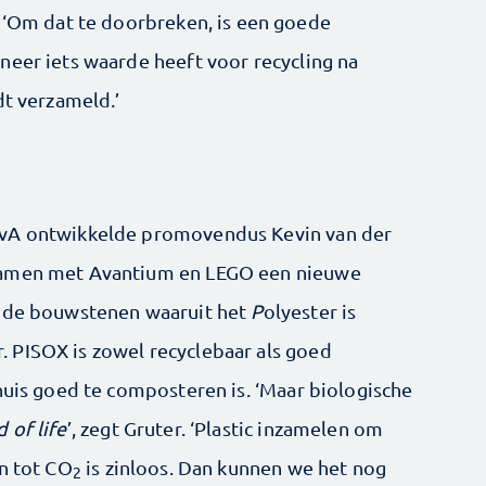
. ‘Om dat te doorbreken, is een goede
neer iets waarde heeft voor recycling na
dt verzameld.’
UvA ontwikkelde promovendus Kevin van der
samen met Avantium en LEGO een nieuwe
 de bouwstenen waaruit het
P
olyester is
r. PISOX is zowel recyclebaar als goed
huis goed te composteren is. ‘Maar biologische
 of life
’, zegt Gruter. ‘Plastic inzamelen om
en tot CO
is zinloos. Dan kunnen we het nog
2