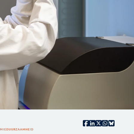
MIE
DUURZAAMHEID